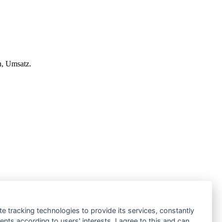
n, Umsatz.
te tracking technologies to provide its services, constantly
ts according to users' interests. I agree to this and can