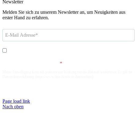
Newsletter
Melden Sie sich zu unserem Newsletter an, um Neuigkeiten aus
erster Hand zu erfahren.
Ich bin damit einverstanden, dass die Finest Hotel AG mich regelmäßig
per E-Mail-Newsletter über aktuelle Angebote und andere Neuigkeiten
zu Werbezwecken informiert.
Meine Einwilligung kann ich jederzeit mit Wirkung für die Zukunft widerrufen. Es gilt die
Datenschutzerklärung (https://www.fine-hotels.de/datenschutz).
Anmelden
Page load link
Nach oben