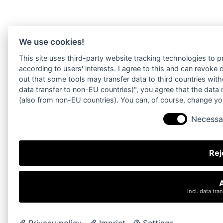
We use cookies!
This site uses third-party website tracking technologies to 
according to users' interests. I agree to this and can revoke
out that some tools may transfer data to third countries witho
data transfer to non-EU countries)", you agree that the data
(also from non-EU countries). You can, of course, change you
Necessa
Rej
A
incl. data tr
Privacy policy
Imprint
Settings