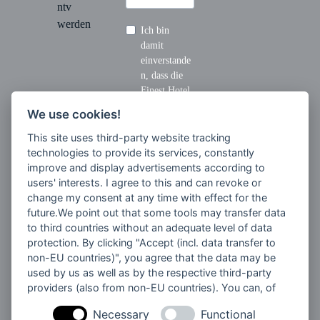
ntv
werden
Ich bin
damit
einverstande
n, dass die
Finest Hotel
AG mich
We use cookies!
regelmäßig
per E-Mail-
This site uses third-party website tracking
Newsletter
technologies to provide its services, constantly
über aktuelle
improve and display advertisements according to
Angebote
users' interests. I agree to this and can revoke or
und andere
change my consent at any time with effect for the
Neuigkeiten
future.We point out that some tools may transfer data
zu
to third countries without an adequate level of data
Werbezweck
protection. By clicking "Accept (incl. data transfer to
en
non-EU countries)", you agree that the data may be
informiert.
used by us as well as by the respective third-party
providers (also from non-EU countries). You can, of
Meine Einwilligung
course, change your cookie settings at any time.
kann ich jederzeit
Necessary
Functional
mit Wirkung für die