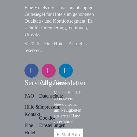
Fine Hotels ntv ist das unabhängige
Gütesiegel für Hotels im gehobenen
Qualitäts- und Komfortsegment. Es
steht für Orientierung, Vertrauen,
Umsatz.
© 2026 – Fine Hotels. All rights
reserved.
Service
Allgemein
Newsletter
Melden Sie sich
FAQ
Datenschutz
zu unserem
Newsletter an,
Hilfe &
Impressum
um Neuigkeiten
Kontakt
aus erster Hand
Cookie-
zu erfahren.
Fine
Einstellungen
Hotel